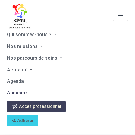
Qui sommes-nous ?
Tous les professionnels de
Nos missions
santé
Clément DRUBAY
Nos parcours de soins
Accueil
Tous les professionnels de santé
Actualité
Tous les professionnels de santé
Clément DRUBAY
Agenda
Annuaire
Accès professionnel
Retour
Adhérer
Clément DRUBAY